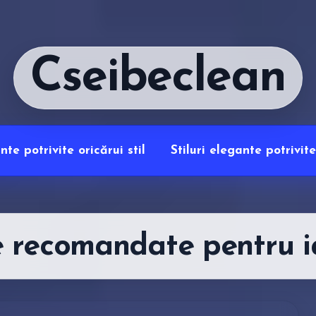
Cseibeclean
te potrivite oricărui stil
Stiluri elegante potrivit
e recomandate pentru i