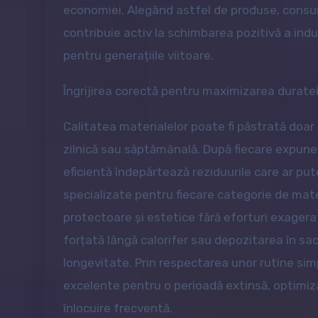
economiei. Alegând astfel de produse, consum
contribuie activ la schimbarea pozitivă a indu
pentru generațiile viitoare.
Îngrijirea corectă pentru maximizarea duratei
Calitatea materialelor poate fi păstrată doar
zilnică sau săptămânală. După fiecare expunere 
eficientă îndepărtează reziduurile care ar p
specializate pentru fiecare categorie de mater
protectoare și estetice fără eforturi exager
forțată lângă calorifer sau depozitarea în sac
longevitate. Prin respectarea unor rutine simpl
excelente pentru o perioadă extinsă, optimizâ
înlocuire frecventă.