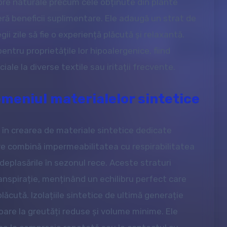
ibre naturale precum cele obținute din plante
ră beneficii suplimentare. Ele adaugă un strat de
i zile să fie o experiență plăcută și relaxantă.
ntru proprietățile lor hipoalergenice, fiind
ale la diverse textile sau iritații frecvente.
omeniul materialelor sintetice
în crearea de materiale sintetice dedicate
re combină impermeabilitatea cu respirabilitatea
plasările în sezonul rece. Aceste straturi
ranspirație, menținând un echilibru perfect care
lăcută. Izolațiile sintetice de ultimă generație
are la greutăți reduse și volume minime. Ele