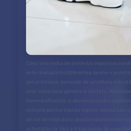
Când vine vorba de protecția împotriva condiții
este realizată încălțămintea devine o priorit
geruri intense, perioade de umiditate ridicat
unor soluții bine gândite și testate. Materiale
termică eficientă, ci demonstrează o rezisten
utilizată pentru topirea zăpezii, noroiul sau 
un stil de viață activ, aceste caracteristici 
activitățile lor fără a fi îngrijorate de even