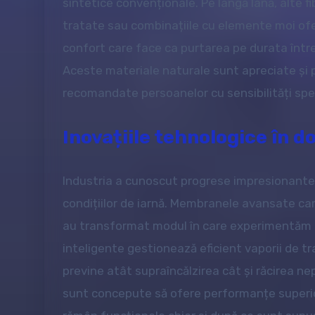
sintetice convenționale. Pe lângă lână, alte f
tratate sau combinațiile cu elemente moi ofe
confort care face ca purtarea pe durata întregi
Aceste materiale naturale sunt apreciate și pe
recomandate persoanelor cu sensibilități speci
Inovațiile tehnologice în d
Industria a cunoscut progrese impresionante 
condițiilor de iarnă. Membranele avansate ca
au transformat modul în care experimentăm de
inteligente gestionează eficient vaporii de t
previne atât supraîncălzirea cât și răcirea nep
sunt concepute să ofere performanțe superio