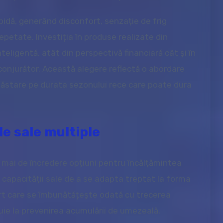
pidă, generând disconfort, senzație de frig
repetate. Investiția în produse realizate din
eligentă, atât din perspectivă financiară cât și în
conjurător. Această alegere reflectă o abordare
năstare pe durata sezonului rece care poate dura
le sale multiple
 mai de încredere opțiuni pentru încălțămintea
ă capacității sale de a se adapta treptat la forma
fort care se îmbunătățește odată cu trecerea
buie la prevenirea acumulării de umezeală,