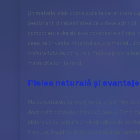
Un material slab poate duce la deteriorare ra
persistent și necesitatea de a face achiziții 
componente durabile se dovedește a fi una int
ceea ce privește impactul asupra mediului în
matură față de consum și față de propria bu
mai multe luni la rând.
Pielea naturală și avantaje
Pielea naturală se menține ca una dintre cele
destinată perioadelor reci ale anului. Datorit
piciorului, ea asigură un nivel ridicat de con
timpului. Respirabilitatea sa naturală contri