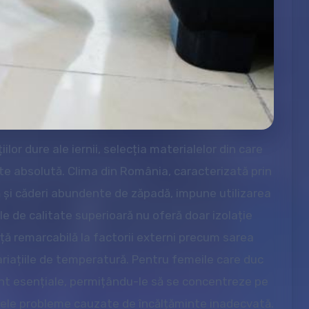
lor dure ale iernii, selecția materialelor din care
ate absolută. Clima din România, caracterizată prin
ă și căderi abundente de zăpadă, impune utilizarea
le de calitate superioară nu oferă doar izolație
ță remarcabilă la factorii externi precum sarea
variațiile de temperatură. Pentru femeile care duc
sunt esențiale, permițându-le să se concentreze pe
tualele probleme cauzate de încălțăminte inadecvată.