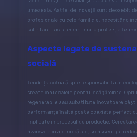
rămân funcționale chiar și după ce sunt supu
umezeala. Astfel de inovații sunt deosebit d
profesionale cu cele familiale, necesitând în
solicitant fără a compromite protecția termic
Aspecte legate de sustenab
socială
Tendința actuală spre responsabilitate ecolo
create materialele pentru încălțăminte. Opțiun
regenerabile sau substitute inovatoare câșt
performanța înaltă poate coexista perfect cu
implicate în procesul de producție. Cercetare
avansate în anii următori, cu accent pe reduc