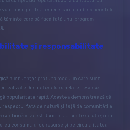
se la compresie repetată sau la contactul cu
e valoroase pentru femeile care combină cerințele
călțăminte care să facă față unui program
ă.
ilitate și responsabilitate
gică a influențat profund modul în care sunt
i realizate din materiale reciclate, resurse
igă popularitate rapid. Acestea demonstrează că
 respectul față de natură și față de comunitățile
a continuă în acest domeniu promite soluții și mai
erea consumului de resurse și pe circularitatea