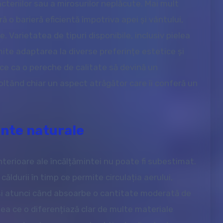
teriilor sau a mirosurilor neplăcute. Mai mult
 o barieră eficientă împotriva apei și vântului,
 Varietatea de tipuri disponibile, inclusiv pielea
mite adaptarea la diverse preferințe estetice și
ace ca o pereche de calitate să devină un
ltând chiar un aspect atrăgător care îi conferă un
ante naturale
nterioare ale încălțămintei nu poate fi subestimat.
căldurii în timp ce permite circulația aerului,
 și atunci când absoarbe o cantitate moderată de
ea ce o diferențiază clar de multe materiale