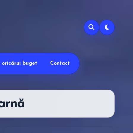
e oricărui buget
Contact
arnă