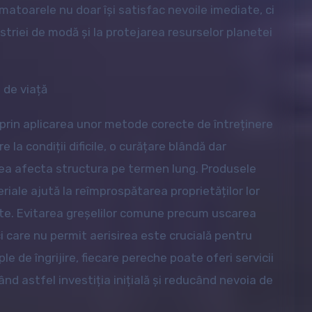
atoarele nu doar își satisfac nevoile imediate, ci
striei de modă și la protejarea resurselor planetei
 de viață
 prin aplicarea unor metode corecte de întreținere
la condiții dificile, o curățare blândă dar
utea afecta structura pe termen lung. Produsele
iale ajută la reîmprospătarea proprietăților lor
ate. Evitarea greșelilor comune precum uscarea
i care nu permit aerisirea este crucială pentru
e de îngrijire, fiecare pereche poate oferi servicii
nd astfel investiția inițială și reducând nevoia de